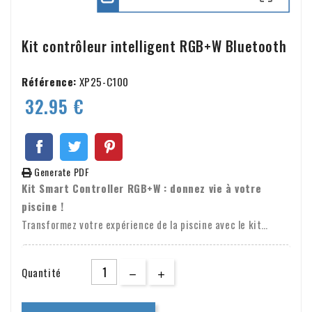
Kit contrôleur intelligent RGB+W Bluetooth
Référence:
XP25-C100
32.95 €
Generate PDF
Kit Smart Controller RGB+W : donnez vie à votre
piscine !
Transformez votre expérience de la piscine avec le kit
Smart Controller RGB+W de XPRO POOL. Ce système
d'éclairage contrôlé par Bluetooth vous offre un contrôle
Quantité
total sur l'ambiance dans et autour de votre piscine.