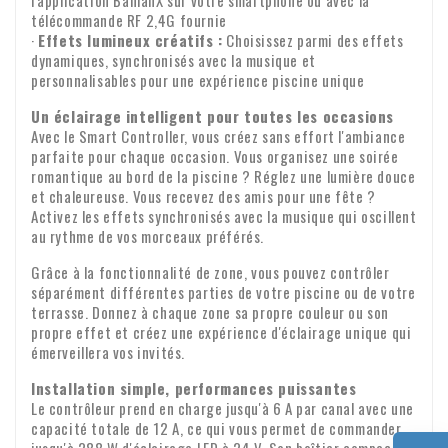
l'application BanlanX sur votre smartphone ou avec la
Contrôle à la réception
Garantie : Nous accordons une garantie de deux ans sur tous
télécommande RF 2,4G fournie
de la livraison.
nos produits. Identité de l'entreprise
·
Effets lumineux créatifs :
Choisissez parmi des effets
Veuillez vérifier le contenu de votre colis dès réception. Il
dynamiques, synchronisés avec la musique et
manque des pièces ou des produits sont endommagés ?
personnalisables pour une expérience piscine unique
Veuillez nous envoyer immédiatement un e-mail avec votre
Un éclairage intelligent pour toutes les occasions
numéro de commande et, le cas échéant, des photos des
Transfert de TVA pour les clients
Avec le Smart Controller, vous créez sans effort l'ambiance
dommages.
professionnels
parfaite pour chaque occasion. Vous organisez une soirée
romantique au bord de la piscine ? Réglez une lumière douce
Vous passez une commande depuis l'Europe à des fins
et chaleureuse. Vous recevez des amis pour une fête ?
professionnelles ? Dans ce cas, il est possible de transférer
Activez les effets synchronisés avec la musique qui oscillent
au rythme de vos morceaux préférés.
la TVA. Nous ne facturerons alors pas la TVA sur la facture.
Votre numéro de TVA sera automatiquement vérifié. Votre
Grâce à la fonctionnalité de zone, vous pouvez contrôler
Pour toute question concernant l'expédition ou d'autres
séparément différentes parties de votre piscine ou de votre
numéro de TVA ne fonctionne pas ? Veuillez nous contacter.
sujets, n'hésitez pas à nous contacter par e-mail :
terrasse. Donnez à chaque zone sa propre couleur ou son
propre effet et créez une expérience d'éclairage unique qui
info@xpropool.com
émerveillera vos invités.
Installation simple, performances puissantes
Le contrôleur prend en charge jusqu'à 6 A par canal avec une
capacité totale de 12 A, ce qui vous permet de commander