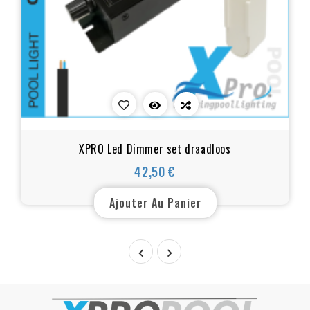
XPRO Led Dimmer set draadloos
42,50 €
Prix
Ajouter Au Panier

