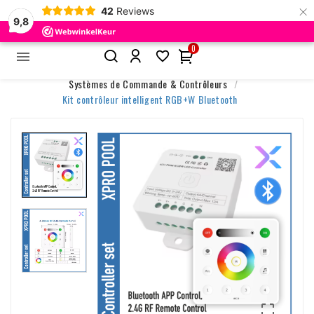
×
42
Reviews
9,8
0


Accueil
Accessoires & Contrôle
Systèmes de Commande & Contrôleurs
Kit contrôleur intelligent RGB+W Bluetooth
