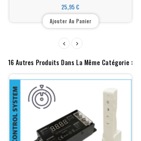
LPV
25,95 €
Prix
Ajouter Au Panier


16 Autres Produits Dans La Même Catégorie :