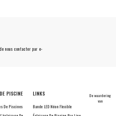
t de nous contacter par e-
DE PISCINE
LINKS
De waardering
van
es De Piscines
Bande LED Néon Flexible
 L'éclairage De
Éclairage De Piscine Pro Line