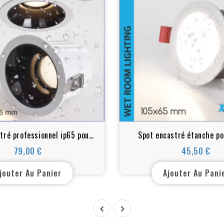
tré professionnel ip65 pour
Spot encastré étanche po
aux humides - Blanc chaud,
humides - Blanc chaud,
79,00 €
45,50 €
Prix
Prix
80xH104mm, 30w.
105xH65mm,18w
jouter Au Panier
Ajouter Au Pani

