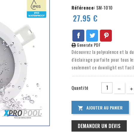
Référence:
SM-1010
27.95 €
Generate PDF
Découvrez la polyvalence et la d
d'éclairage parfaite pour tous le
seulement ce downlight est facile
tous les styles. Fabriquée en al
l'étanchéité et des performances
Quantité
recherchiez un éclairage fiable 
solution.
AJOUTER AU PANIER

DEMANDER UN DEVIS