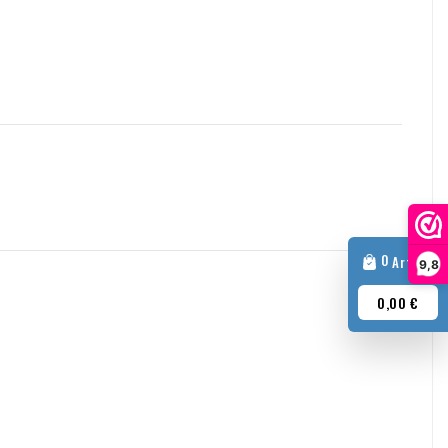
es clients professionnels
l'Europe à des fins professionnelles ? Dans ce cas, il est
us ne facturerons alors pas la TVA sur la facture. Votre numéro de
é. Votre numéro de TVA ne fonctionne pas ? Veuillez nous
'expédition ou d'autres sujets, n'hésitez pas à nous contacter par
0
Article
9,8
0,00 €