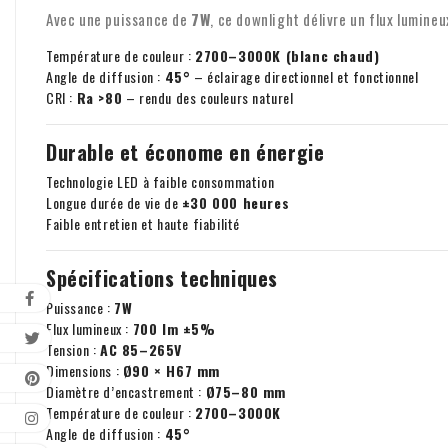
Avec une puissance de
7W
, ce downlight délivre un flux lumine
Température de couleur :
2700–3000K (blanc chaud)
Angle de diffusion :
45°
– éclairage directionnel et fonctionnel
CRI :
Ra >80
– rendu des couleurs naturel
Durable et économe en énergie
Technologie LED à faible consommation
Longue durée de vie de
±30 000 heures
Faible entretien et haute fiabilité
Spécifications techniques
Puissance :
7W
Flux lumineux :
700 lm ±5%
Tension :
AC 85–265V
Dimensions :
Ø90 × H67 mm
Diamètre d’encastrement :
Ø75–80 mm
Température de couleur :
2700–3000K
Angle de diffusion :
45°