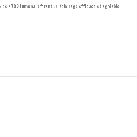
Transfert de TVA pour l
ux de
±700 lumens
, offrant un éclairage efficace et agréable.
Vous passez une commande depuis 
possible de transférer la TVA. No
TVA sera automatiquement vérifi
contacter.
Pour toute question concernant l
e-mail :
info@xpropool.com