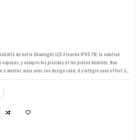
urabilité de notre Downlight LED étanche IP65 7W, la solution
s espaces, y compris les piscines et les pièces humides. Non
 à monter, mais avec son design rond, il s'intègre sans effort à
uminium et en plastique robustes, cette lampe garantit
 durables. Que vous souhaitiez éclairer votre piscine ou que vous
pour les environnements humides, ce downlight à LED offre la