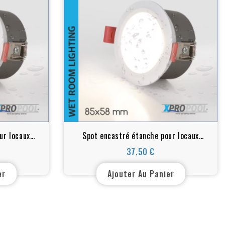
ur locaux
Spot encastré étanche pour locaux
 IP65,
humides - Blanc chaud, IP65,
37,50 €
Prix
85xH58mm ,12w
er
Ajouter Au Panier