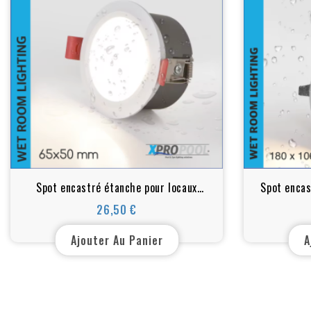
Spot encastré étanche pour locaux
Spot encas
humides - Blanc chaud, IP65,
grands loc
26,50 €
Prix
65xH50mm, 7w
1
Ajouter Au Panier
A