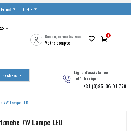
French

€ EUR

SS

0
Bonjour, connectez-vous

Votre compte
Ligne d'assistance
Recherche
téléphonique
+31 (0)85-06 01 770
che 7W Lampe LED
étanche 7W Lampe LED