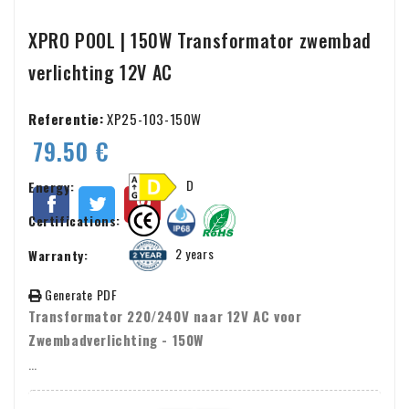
XPRO POOL | 150W Transformator zwembad
verlichting 12V AC
Referentie:
XP25-103-150W
79.50 €
D
Energy:
Certifications:
2 years
Warranty:
Generate PDF
Transformator 220/240V naar 12V AC voor
Zwembadverlichting - 150W
Productbeschrijving