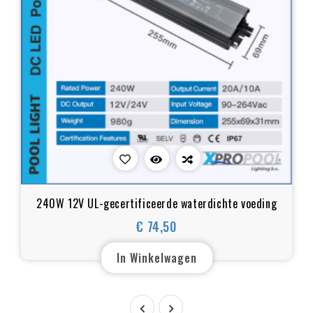
240W 12V UL-gecertificeerde waterdichte voeding
€ 74,50
Prijs
In Winkelwagen

