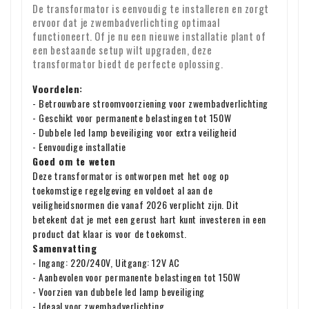
uur. Helaas kunnen wij het exacte moment van aflevering
h. voor audio- en video-opnamen en computersoftware
De transformator is eenvoudig te installeren en zorgt
Controle bij ontvangst
niet garanderen.
ervoor dat je zwembadverlichting optimaal
waarvan de consument de verzegeling heeft verbroken.
Controleer direct na ontvangst de inhoud van uw pakket.
functioneert. Of je nu een nieuwe installatie plant of
een bestaande setup wilt upgraden, deze
Garantie : Op al onze producten geven wij twee jaar garantie
Ontbreken er onderdelen of zijn producten beschadigd
transformator biedt de perfecte oplossing.
aangekomen? Stuur ons dan meteen een e-mail met uw
Identiteit ondernemen
Voordelen:
bestelnummer en eventuele foto's van de schade.
BTW-verlegging voor zakelijke klanten
- Betrouwbare stroomvoorziening voor zwembadverlichting
- Geschikt voor permanente belastingen tot 150W
Bestelt u vanuit Europa voor zakelijke doeleinden? Dan is
- Dubbele led lamp beveiliging voor extra veiligheid
het mogelijk om de BTW te verleggen. In dat geval rekenen
- Eenvoudige installatie
wij geen BTW over de factuur. Uw BTW-nummer wordt
Goed om te weten
automatisch gecontroleerd. Werkt uw BTW-nummer niet?
Deze transformator is ontworpen met het oog op
Voor vragen over verzending of andere zaken kunt u altijd
toekomstige regelgeving en voldoet al aan de
Neem dan even contact met ons op.
vrijblijvend contact opnemen via e-mail:
info@xpropool.com
veiligheidsnormen die vanaf 2026 verplicht zijn. Dit
betekent dat je met een gerust hart kunt investeren in een
product dat klaar is voor de toekomst.
Samenvatting
- Ingang: 220/240V, Uitgang: 12V AC
- Aanbevolen voor permanente belastingen tot 150W
- Voorzien van dubbele led lamp beveiliging
- Ideaal voor zwembadverlichting