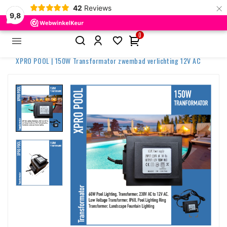
×
42
Reviews
9,8
0


Home
Pool lighting Accessories
Transformators
XPRO POOL | 150W Transformator zwembad verlichting 12V AC
