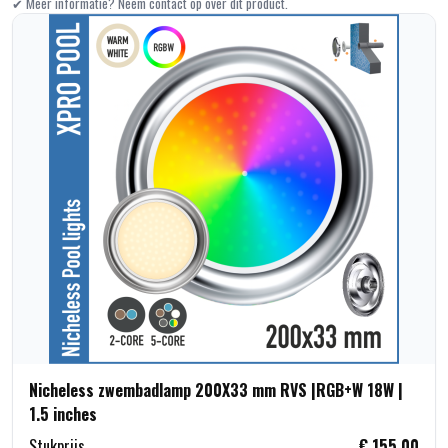
✔ Meer informatie? Neem contact op over dit product.
Nicheless zwembadlamp 200X33 mm RVS |RGB+W 18W |
1.5 inches
Stukprijs
€ 155,00