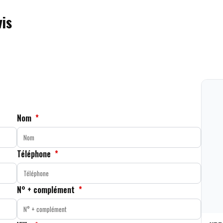
is
Nom
*
Téléphone
*
N° + complément
*