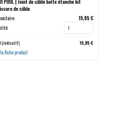
O POOL | Joint de câble boîte étanche kit
pissure de câble
 unitaire
15,95 €
tité
l (indicatif)
15,95 €
 la fiche produit