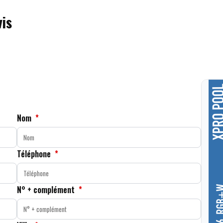
is
Nom
*
Téléphone
*
N° + complément
*