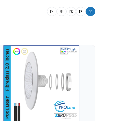
EN
NL
ES
FR
DE