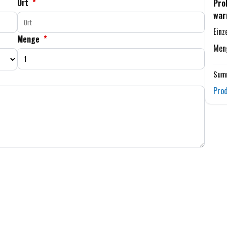
Ort
*
Pro
war
Einz
Menge
*
Men
Summ
Prod