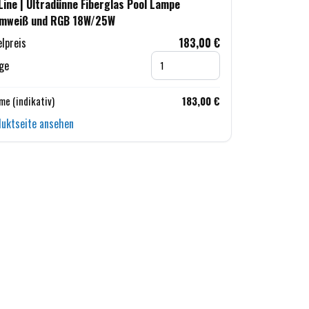
Line | Ultradünne Fiberglas Pool Lampe
mweiß und RGB 18W/25W
elpreis
183,00 €
ge
e (indikativ)
183,00 €
uktseite ansehen