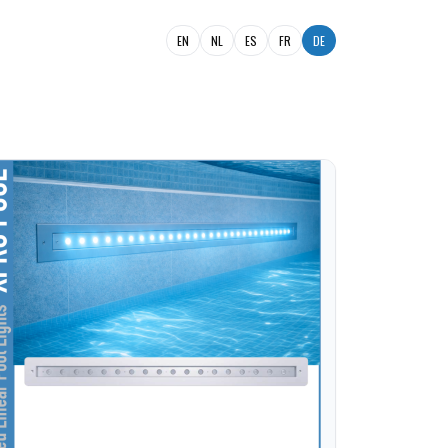
EN
NL
ES
FR
DE