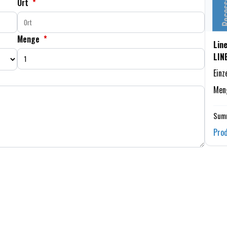
Ort
*
Menge
*
Lin
LIN
Einz
Men
Summ
Prod