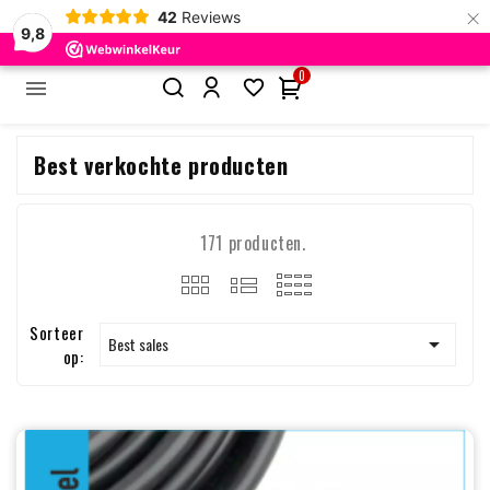
×
42
Reviews
9,8
0


Home
Best verkochte producten
Best verkochte producten
171 producten.
Sorteer

Best sales
op: