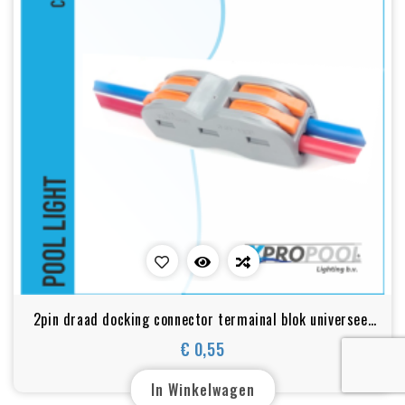
2pin draad docking connector termainal blok universeel
snel klemmenblok
€ 0,55
Prijs
In Winkelwagen