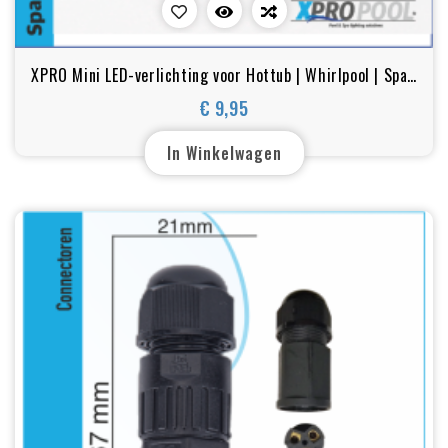
XPRO Mini LED-verlichting voor Hottub | Whirlpool | Spa |
Jacuzzi | RGB | 23-35 mm
€ 9,95
Prijs
In Winkelwagen