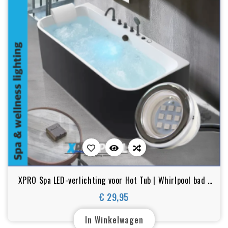
XPRO Spa LED-verlichting voor Hot Tub | Whirlpool bad |
Spa | transparant | RGB
€ 29,95
Prijs
In Winkelwagen