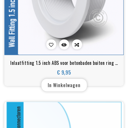
Inlaatfitting 1.5 inch ABS voor betonbaden buiten ring 2
inch
€ 9,95
Prijs
In Winkelwagen