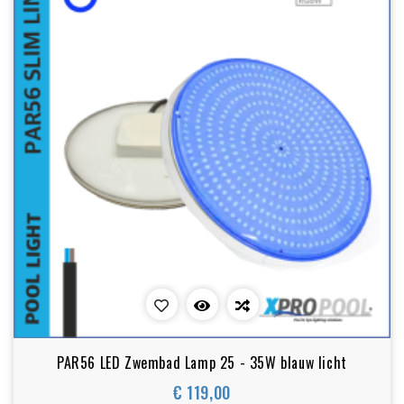
PAR56 LED Zwembad Lamp 25 - 35W blauw licht
€ 119,00
Prijs