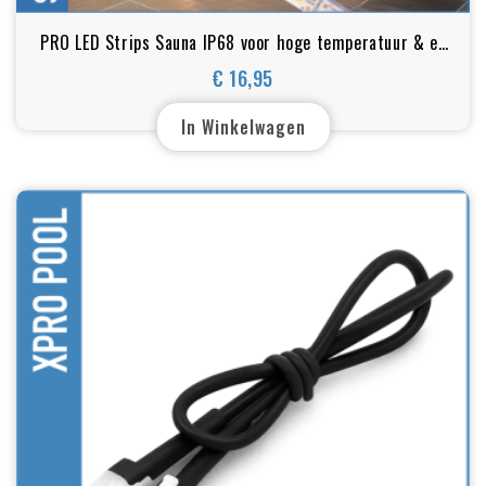
PRO LED Strips Sauna IP68 voor hoge temperatuur & en
vochtige omgevingen UL certificate
€ 16,95
Prijs
In Winkelwagen