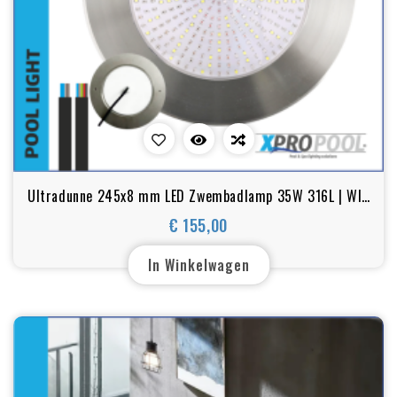
Ultradunne 245x8 mm LED Zwembadlamp 35W 316L | WIT
- RGB+W
€ 155,00
Prijs
In Winkelwagen