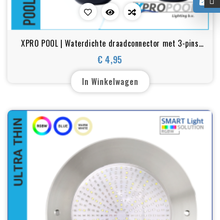
0
XPRO POOL | Waterdichte draadconnector met 3-pins
snelkoppeling
€ 4,95
Prijs
In Winkelwagen