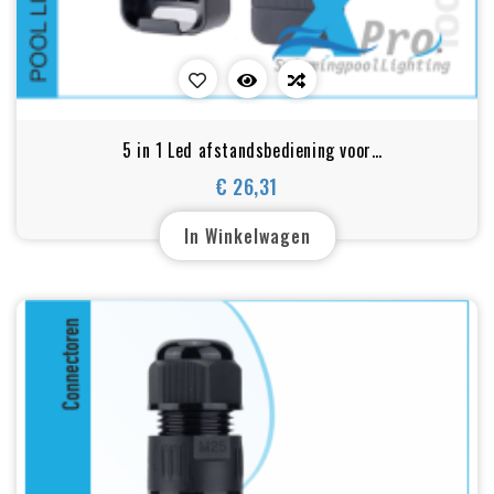
5 in 1 Led afstandsbediening voor
DIM/CCT/RGB/RGBW/RGB+CCT Controller
€ 26,31
Prijs
In Winkelwagen