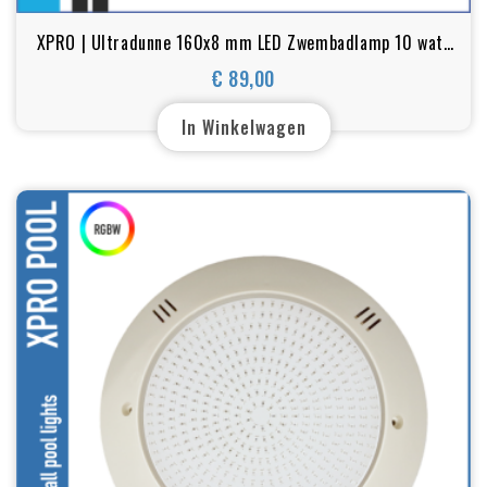
XPRO | Ultradunne 160x8 mm LED Zwembadlamp 10 watt
| WIT - RGB+W | RVS
€ 89,00
Prijs
In Winkelwagen