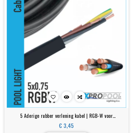
5 Aderige rubber verlening kabel | RGB-W voor
zwembadlampen
€ 3,45
Prijs