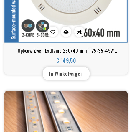
Opbouw Zwembadlamp 260x40 mm | 25-35-45W
RGB+Wit
€ 149,50
Prijs
In Winkelwagen