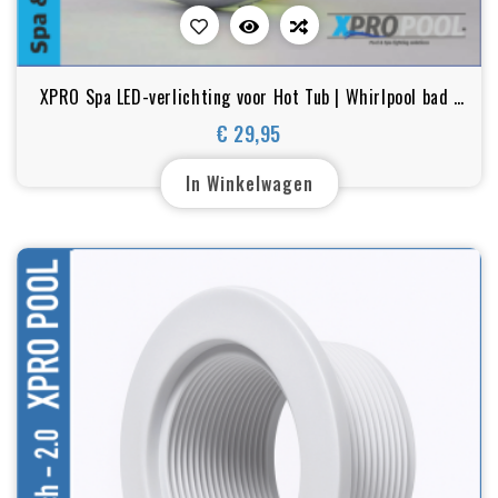
XPRO Spa LED-verlichting voor Hot Tub | Whirlpool bad |
Spa | Crystal | RGB
€ 29,95
Prijs
In Winkelwagen