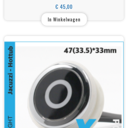
Jacuzzi | 1.5 inch | 54x46x25 mm
€ 45,00
Prijs
In Winkelwagen