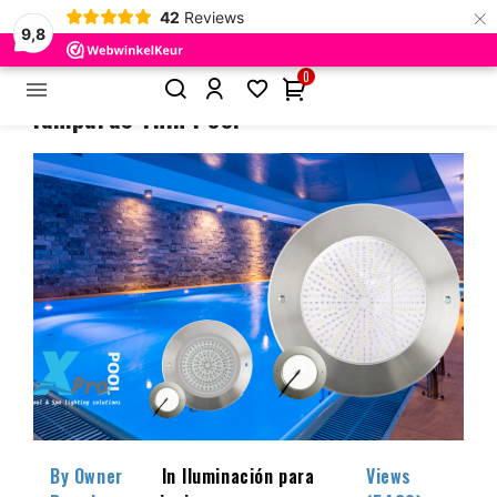
×
42
Reviews
9,8
0
Ilumine su piscina con estilo con las


lámparas Thin Pool
By Owner
In
Iluminación para
Views