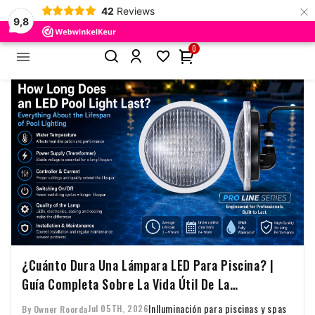
×
42
Reviews
9,8
0


¿Cuánto Dura Una Lámpara LED Para Piscina? |
Guía Completa Sobre La Vida Útil De La
Iluminación Para Piscinas
In
Iluminación para piscinas y spas
Jul 05TH, 2026
By Owner Roorda