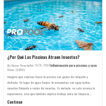
¿Por Qué Las Piscinas Atraen Insectos?
In
Iluminación para piscinas y spas
Apr 15TH, 2026
By Owner Roorda
Views (3980)
Imagina que caminas hacia tu piscina con ganas de relajarte y
disfrutar. En lugar de agua limpia, te encuentras con agua turbia,
insectos flotando o restos de insectos. Es molesto: no solo arruina la
experiencia, sino que también implica trabajo extra de limpieza.
Entonces, ¿por qué las piscinas atraen insectos? ¿Y cómo puedes
Continue
solucionar este problema? Primero debemos entender qué tipos de