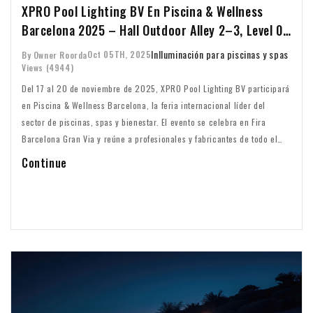
XPRO Pool Lighting BV En Piscina & Wellness
Barcelona 2025 – Hall Outdoor Alley 2–3, Level 0,
Street Z, Stand 22
In
Iluminación para piscinas y spas
Oct 05TH, 2025
By Owner Roorda
Views (4944)
Del 17 al 20 de noviembre de 2025, XPRO Pool Lighting BV participará
en Piscina & Wellness Barcelona, la feria internacional líder del
sector de piscinas, spas y bienestar. El evento se celebra en Fira
Barcelona Gran Via y reúne a profesionales y fabricantes de todo el
mundo.
Continue