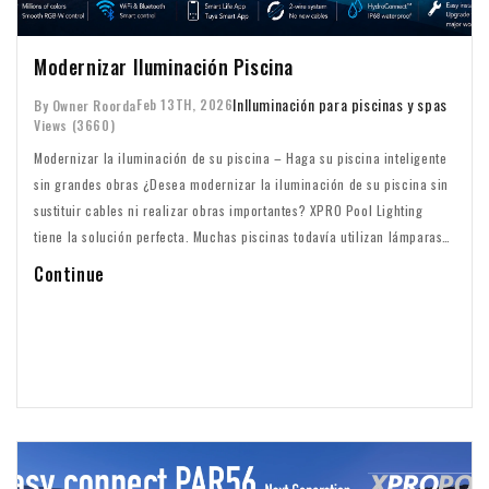
Modernizar Iluminación Piscina
In
Iluminación para piscinas y spas
Feb 13TH, 2026
By Owner Roorda
Views (3660)
Modernizar la iluminación de su piscina – Haga su piscina inteligente
sin grandes obras ¿Desea modernizar la iluminación de su piscina sin
sustituir cables ni realizar obras importantes? XPRO Pool Lighting
tiene la solución perfecta. Muchas piscinas todavía utilizan lámparas
PAR56 antiguas o halógenas. La actualización no tiene por qué ser un
Continue
proyecto complejo. Con el sistema PRO LINE de XPRO, puede
transformar su piscina en un sistema completamente inteligente sin
trabajos invasivos.