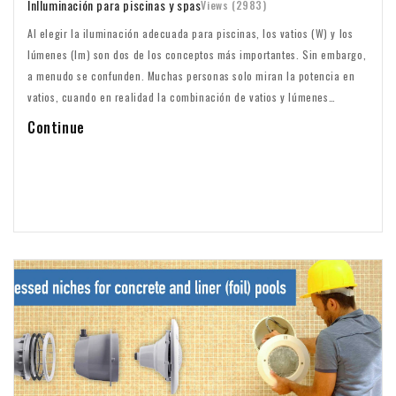
In
Iluminación para piscinas y spas
Views (2983)
Al elegir la iluminación adecuada para piscinas, los vatios (W) y los
lúmenes (lm) son dos de los conceptos más importantes. Sin embargo,
a menudo se confunden. Muchas personas solo miran la potencia en
vatios, cuando en realidad la combinación de vatios y lúmenes
determina qué tan bien y eficientemente se ilumina una piscina. En
Continue
este artículo explicamos claramente la diferencia entre vatios y
lúmenes y en qué debes fijarte al elegir la iluminación LED para
piscinas.