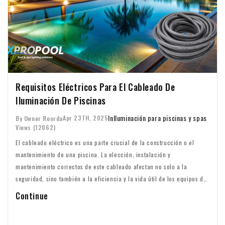
Requisitos Eléctricos Para El Cableado De
Iluminación De Piscinas
In
Iluminación para piscinas y spas
Apr 23TH, 2025
By Owner Roorda
Views (12062)
El cableado eléctrico es una parte crucial de la construcción o el
mantenimiento de una piscina. La elección, instalación y
mantenimiento correctos de este cableado afectan no solo a la
seguridad, sino también a la eficiencia y la vida útil de los equipos de
su piscina. En este artículo, analizamos los requisitos específicos para
Continue
el cableado de piscinas, desde la elección de los materiales hasta las
medidas de seguridad.