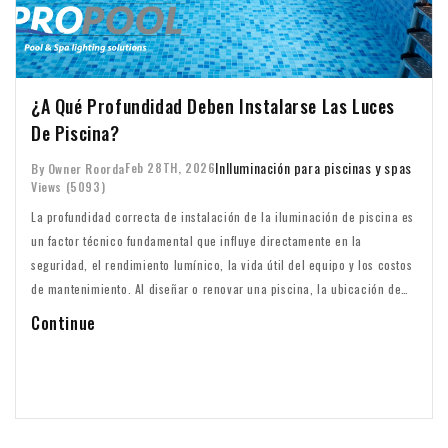
¿A Qué Profundidad Deben Instalarse Las Luces
De Piscina?
In
Iluminación para piscinas y spas
Feb 28TH, 2026
By Owner Roorda
Views (5093)
La profundidad correcta de instalación de la iluminación de piscina es
un factor técnico fundamental que influye directamente en la
seguridad, el rendimiento lumínico, la vida útil del equipo y los costos
de mantenimiento. Al diseñar o renovar una piscina, la ubicación de
las luminarias subacuáticas no debe considerarse un simple detalle.
Continue
La profundidad de instalación determina la calidad de la iluminación,
la eficiencia térmica y el cumplimiento de las normativas eléctricas.