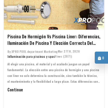
Piscina De Hormigón Vs Piscina Liner: Diferencias,
Iluminación De Piscina Y Elección Correcta Del
Nicho
Mar 27TH, 2026
By XPRO POOL department Marketing
In
Iluminación para piscinas y spas
Views (2871)
0
Al elegir una piscina, el material y el acabado juegan un papel
fundamental. La elección entre una piscina de hormigón y una piscina
con liner no solo determina la construcción, sino también la técnica,
el mantenimiento y la flexibilidad a largo plazo. Estas diferencias son
especialmente importantes cuando se trata de la iluminación de la
Continue
piscina y conviene entenderlas bien desde el principio.