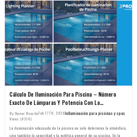
Cálculo De Iluminación Para Piscina – Número
Exacto De Lámparas Y Potencia Con La
Calculadora XPRO
In
Iluminación para piscinas y spas
Feb 17TH, 2026
By Owner Roorda
Views (4314)
La iluminación adecuada de la piscina no solo determina la atmósfera,
sino también la seguridad y la estética general de su piscina. En la