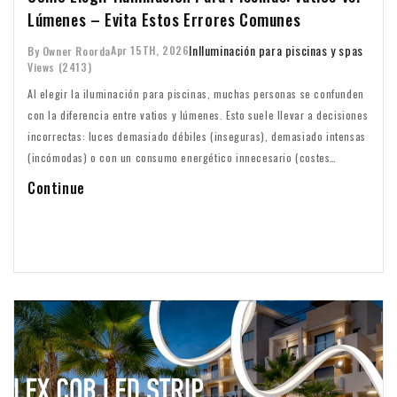
Lúmenes – Evita Estos Errores Comunes
In
Iluminación para piscinas y spas
Apr 15TH, 2026
By Owner Roorda
Views (2413)
Al elegir la iluminación para piscinas, muchas personas se confunden
con la diferencia entre vatios y lúmenes. Esto suele llevar a decisiones
incorrectas: luces demasiado débiles (inseguras), demasiado intensas
(incómodas) o con un consumo energético innecesario (costes
elevados). Para ayudarte a tomar la decisión correcta, te mostramos
Continue
los seis errores más comunes y cómo evitarlos.