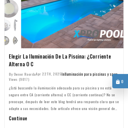
Elegir La Iluminación De La Piscina: ¿Corriente
Alterna O C
In
Iluminación para piscinas y spas
Apr 22TH, 2025
By Owner Roorda
Views (9017)
0
¿Está buscando la iluminación adecuada para su piscina y no está
seguro entre CA (corriente alterna) o CC (corriente continua)? No se
preocupe, después de leer este blog tendrá una respuesta clara que se
adapte a sus necesidades. Este artículo ofrece una visión general de
las diferencias entre la iluminación de piscinas de CA y CC y entra en
Continue
detalle sobre los aspectos prácticos de ambas opciones.