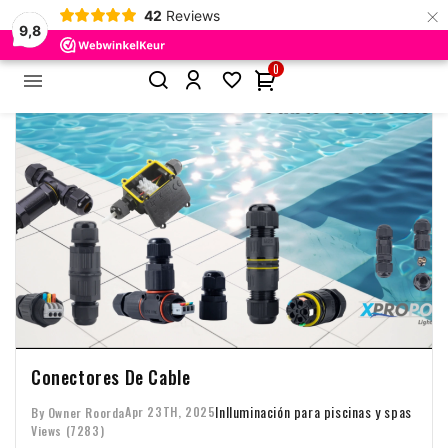
×
42
Reviews
9,8
0


Conectores De Cable
In
Iluminación para piscinas y spas
Apr 23TH, 2025
By Owner Roorda
Views (7283)