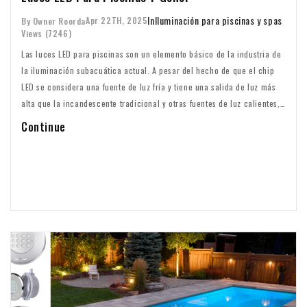
In
Iluminación para piscinas y spas
Apr 22TH, 2025
By Owner Roorda
Views (7246)
Las luces LED para piscinas son un elemento básico de la industria de
la iluminación subacuática actual. A pesar del hecho de que el chip
LED se considera una fuente de luz fría y tiene una salida de luz más
alta que la incandescente tradicional y otras fuentes de luz calientes,
las luces LED para piscinas pueden calentarse significativamente
Continue
durante su uso. En este artículo, hablaremos sobre la generación de
calor y los métodos de disipación de calor para l