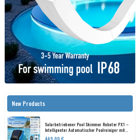
New Products
Solarbetriebener Pool Skimmer Roboter PX1 –
Intelligenter Automatischer Poolreiniger mit
App-Steuerung – 24/7 Reinigung
Preis
449,00 €