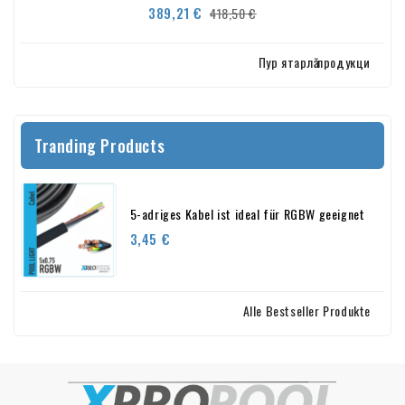
Verkaufspreis
Preis
389,21 €
418,50 €
Пур ятарлӑ продукци
Tranding Products
5-adriges Kabel ist ideal für RGBW geeignet
Preis
3,45 €
Alle Bestseller Produkte