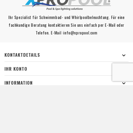
Ihr Spezialist für Schwimmbad- und Whirlpoolbeleuchtung. Für eine
fachkundige Beratung kontaktieren Sie uns einfach per E-Mail oder
Telefon. E-Mail :info@xpropool.com
KONTAKTDETAILS

IHR KONTO

INFORMATION

SCHWIMMBADBELEUCHTUNG

LINKS

De waardering van www.xpropool.com bij
WebwinkelKeur Reviews
is