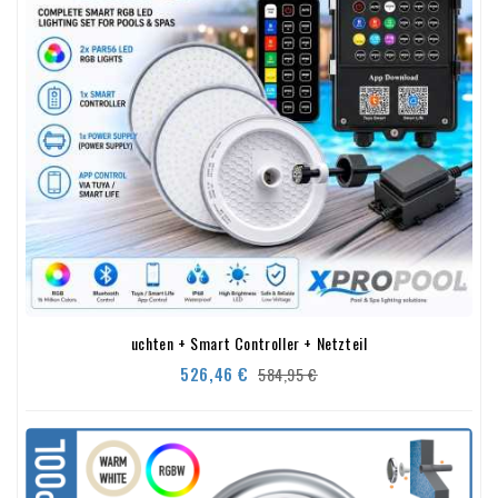
uchten + Smart Controller + Netzteil
Verkaufspreis
Preis
526,46 €
584,95 €