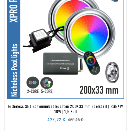
Nicheless SET Schwimmbadleuchten 200X33 mm Edelstahl | RGB+W
18W | 1,5 Zoll
Verkaufspreis
Preis
428,22 €
460,45 €