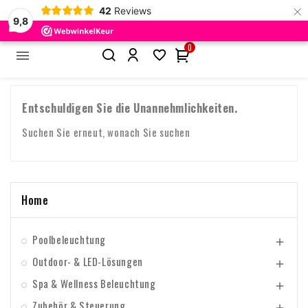
×
42
Reviews
9,8
0


Startseite
Zubehör & Steuerung
Verschiedene Adapter
Entschuldigen Sie die Unannehmlichkeiten.
Suchen Sie erneut, wonach Sie suchen
Home
Poolbeleuchtung

Outdoor- & LED-Lösungen

Spa & Wellness Beleuchtung

Zubehör & Steuerung
